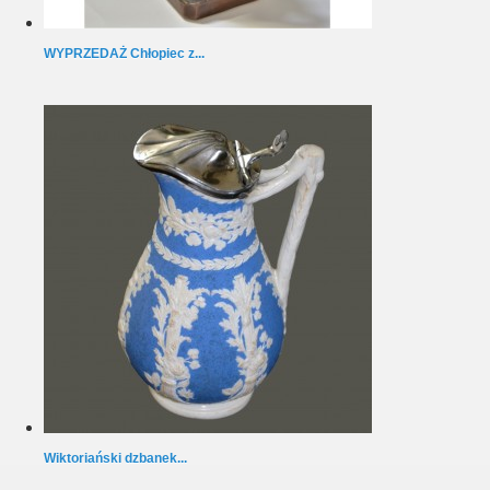
WYPRZEDAŻ Chłopiec z...
Wiktoriański dzbanek...