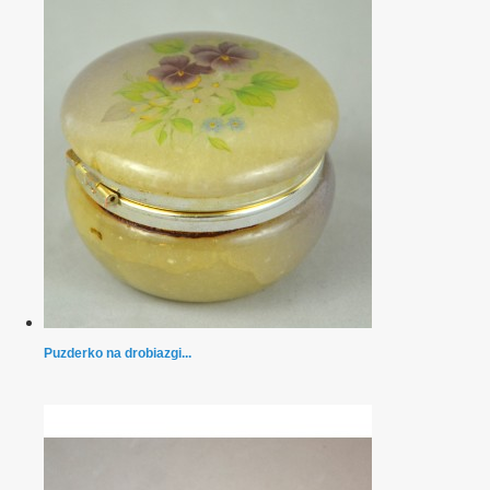
Puzderko na drobiazgi...