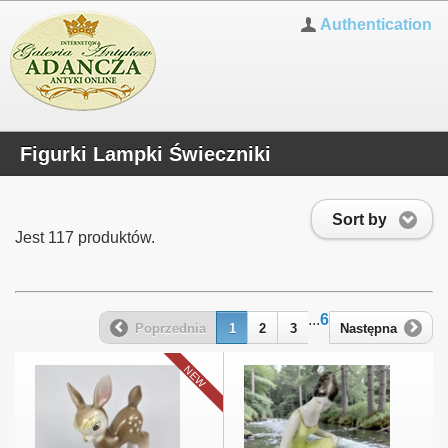
Authentication
Figurki Lampki Świeczniki
Sort by
Jest 117 produktów.
...
6
Poprzednia
1
2
3
Następna
NEW