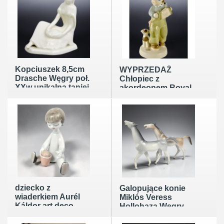
Kopciuszek 8,5cm
WYPRZEDAŻ
Drasche Węgry poł.
Chłopiec z
XXw unikalna taniej
akordeonem Royal
Dux Bohemia
wys17,5cm
dziecko z
Galopujące konie
wiaderkiem Aurél
Miklós Veress
Káldor art deco
Hollohaza Węgry
Hollóháza Węgry
lata 60te unikalna
lata 60te