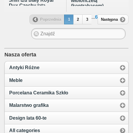
Shih tzu biały Royal
wiolonczelą
Dux Czechy lata
(kontrabasem),
70te 7/8cm
figurka w stylu Art
Deco, János Török,
...
6
Poprzednia
1
2
3
Następna
Zsolnay Węgry lata
60te
Nasza oferta
Antyki Różne
Meble
Porcelana Ceramika Szkło
Malarstwo grafika
Design lata 60-te
All categories