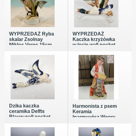
WYPRZEDAŻ Ryba
WYPRZEDAŻ
skalar Zsolnay
Kaczka krzyżówka
Miklos Veres 15cm
w locie wall pocket
Węgry lata 30te
ceramika lata 60te
Dzika kaczka
Harmonista z psem
ceramika Delfts
Keramia
Blauw wall pocket
Iparmuvész Węgry
Holandia poł XXw
lata50/60te