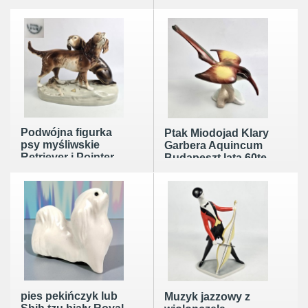
lat 60tych
lata 60te wys. 21cm
Podwójna figurka
Ptak Miodojad Klary
psy myśliwskie
Garbera Aquincum
Retriever i Pointer
Budapeszt lata 60te
Royal Dux czeskie
Art Nouveau z
połowy XXw
pies pekińczyk lub
Muzyk jazzowy z