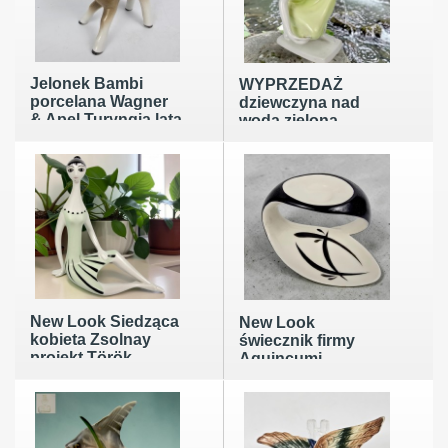
Jelonek Bambi
WYPRZEDAŻ
porcelana Wagner
dziewczyna nad
& Apel Turyngia lata
wodą zielona
50/60te wys.17cm
Hollohaza Węgry
lata 60te taniej
New Look Siedząca
New Look
kobieta Zsolnay
świecznik firmy
projekt Török
Aquincumi
János Węgry
węgierski pikasiak z
pikasiak lata 60te
lat 60tych. Unikat