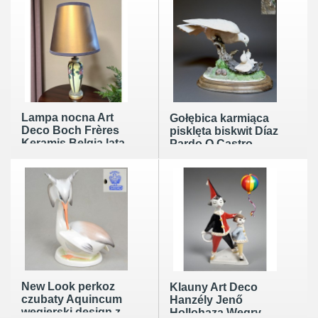
Lampa nocna Art
Gołębica karmiąca
Deco Boch Frères
pisklęta biskwit Díaz
Keramis Belgia lata
Pardo O Castro
30te wys.34cm z
Hiszpania lata
abażurem
50/60te
New Look perkoz
Klauny Art Deco
czubaty Aquincum
Hanzély Jenő
węgierski design z
Hollohaza Węgry