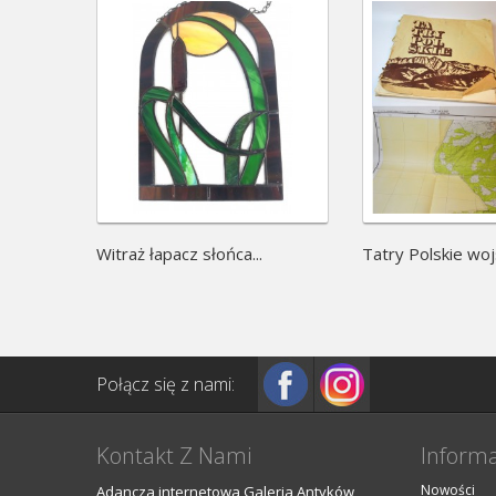
Witraż łapacz słońca...
Tatry Polskie woj
Połącz się z nami:
Kontakt Z Nami
Informa
Nowości
Adancza internetowa Galeria Antyków