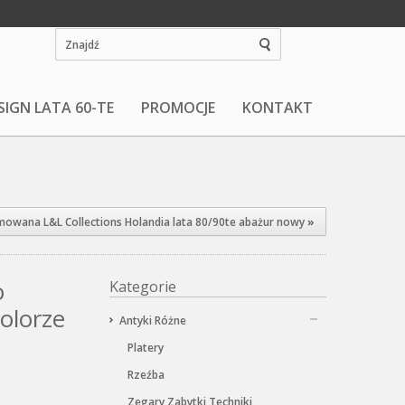
SIGN LATA 60-TE
PROMOCJE
KONTAKT
owana L&L Collections Holandia lata 80/90te abażur nowy
»
o
Kategorie
olorze
Antyki Różne
Platery
Rzeźba
Zegary Zabytki Techniki