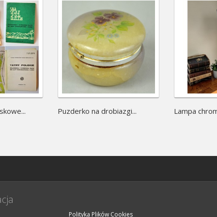
skowe...
Puzderko na drobiazgi...
Lampa chrom
cja
Polityka Plików Cookies