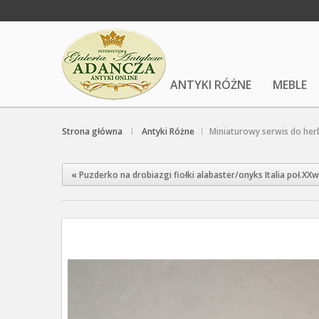
ANTYKI RÓŻNE
MEBLE
Strona główna
Antyki Różne
Miniaturowy serwis do her
«
Puzderko na drobiazgi fiołki alabaster/onyks Italia poł.XXw