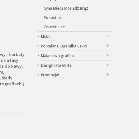
Cyna Miedź Mosiądz Brąz
Pozostałe
Oświetlenie
Meble
Porcelana Ceramika Szkło
wy i herbaty
Malarstwo grafika
is na tacy
Design lata 60-te
ka do kawy,
cm,
Promocja!
 ślady
tografiach (
.