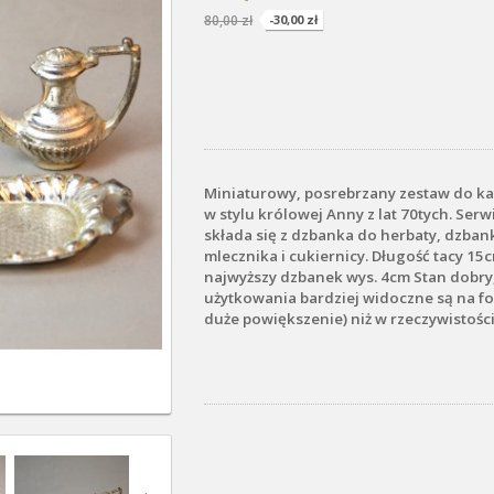
80,00 zł
-30,00 zł
Miniaturowy, posrebrzany zestaw do ka
w stylu królowej Anny
z lat 70tych. Serw
składa się z dzbanka do herbaty, dzban
mlecznika i cukiernicy. Długość tacy 15
najwyższy dzbanek wys. 4cm Stan dobry,
użytkowania bardziej widoczne są na fo
duże powiększenie) niż w rzeczywistości