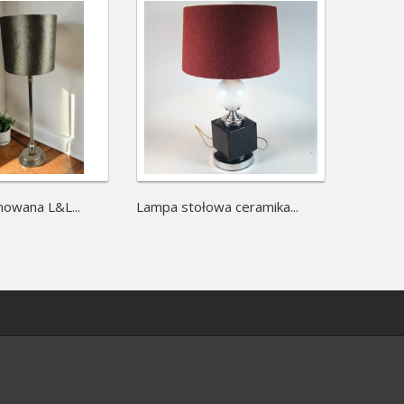
owana L&L...
Lampa stołowa ceramika...
Lampa s