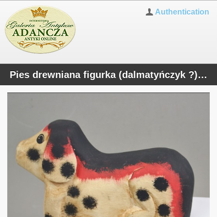
Authentication
Pies drewniana figurka (dalmatyńczyk ?) rękodzieło Anglia Norfolk