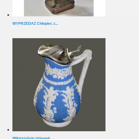
WYPRZEDAŻ Chłopiec z...
Wiktoriański dzbanek...