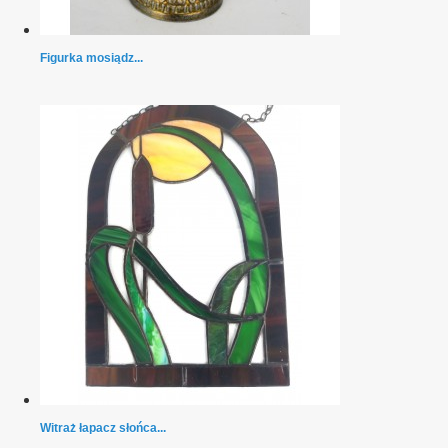
Figurka mosiądz...
Witraż łapacz słońca...