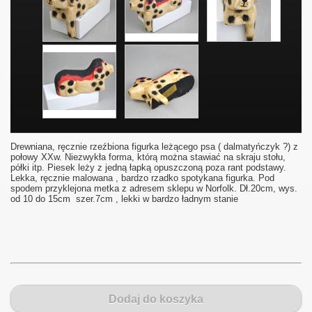
Drewniana, ręcznie rzeźbiona figurka leżącego psa ( dalmatyńczyk ?) z
połowy XXw. Niezwykła forma, którą można stawiać na skraju stołu,
półki itp. Piesek leży z jedną łapką opuszczoną poza rant podstawy.
Lekka, ręcznie malowana , bardzo rzadko spotykana figurka. Pod
spodem przyklejona metka z adresem sklepu w Norfolk. Dł.20cm, wys.
od 10 do 15cm szer.7cm , lekki w bardzo ładnym stanie
Dodaj do koszyka