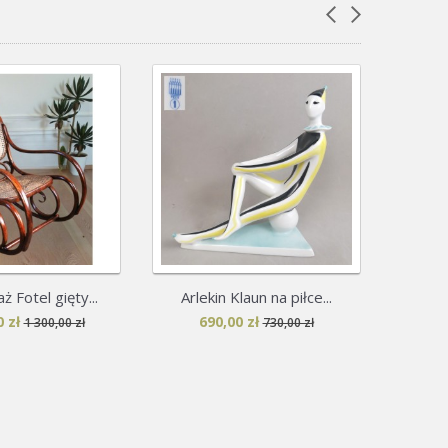
 Fotel gięty...
Arlekin Klaun na piłce...
Wazon Z
 zł
690,00 zł
6
1 300,00 zł
730,00 zł