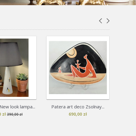
ew look lampa...
Patera art deco Zsolnay...
New 
 zł
690,00 zł
390,00 zł