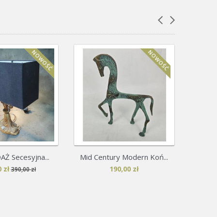
NOWOŚĆ
NOWOŚĆ
Ż Secesyjna...
Mid Century Modern Koń...
Luks
 zł
190,00 zł
390,00 zł