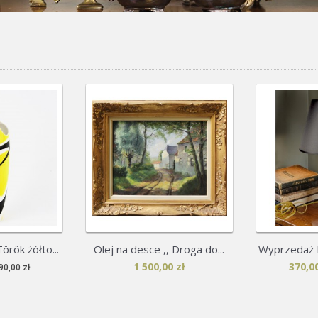
rök żółto...
Olej na desce ,, Droga do...
Wyprzedaż N
1 500,00 zł
370,00
90,00 zł