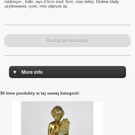
roślinnym , fiołki. wys.4,5cm śred. 6cm, stan dobry. Drobne ślady
użytkowania, ryski, mini odprysk itp.
Dodaj do koszyka
More info
30 Inne produkty w tej samej kategorii: