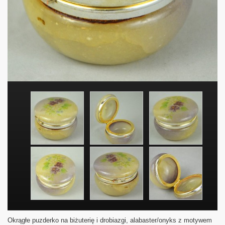
Okrągłe puzderko na biżuterię i drobiazgi, alabaster/onyks z motywem