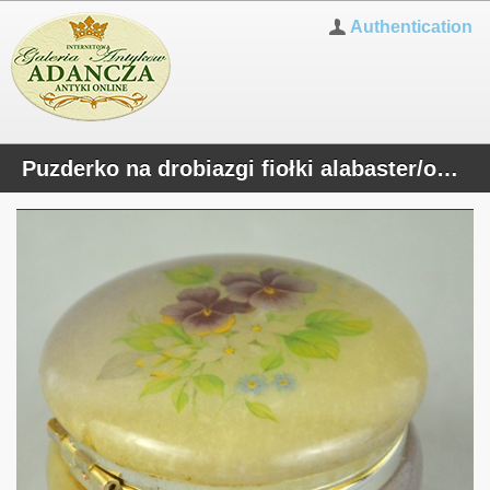
Authentication
Puzderko na drobiazgi fiołki alabaster/onyks Italia poł.XXw