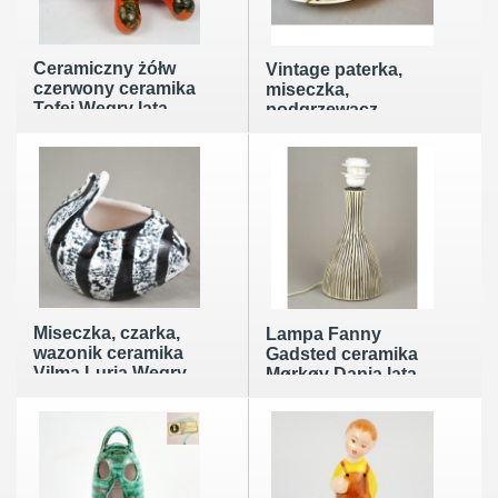
Ceramiczny żółw
Vintage paterka,
czerwony ceramika
miseczka,
Tofej Węgry lata
podgrzewacz
60te
Francja lata 50./60te
- brak sygnatury .
Miseczka, czarka,
Lampa Fanny
wazonik ceramika
Gadsted ceramika
Vilma Luria Węgry
Mørkøv Dania lata
lata 50/60te
60te