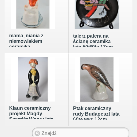
mama, niania z
talerz patera na
niemowlakiem
ścianę ceramika
ceramika
lata 50/60te 17cm
Bodrogkeresztur
Węgry lata50te
Klaun ceramiczny
Ptak ceramiczny
projekt Magdy
rudy Budapeszt lata
Szemlér Węgry lata
60te wys.12cm
70te wys.11cm