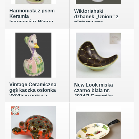
Harmonista z psem
Wiktoriański
Keramia
dzbanek „Union" z
Iparmuvész Węgry
platerowaną
lata50/60te
przykrywką
sygnowany William
Brownfield Anglia
1861r
Vintage Ceramiczna
New Look miska
gęś kaczka osłonka
czarno biała nr.
28/20cm połowa
4074/2 Ceramika
XXw
Steuler lata 1950/62