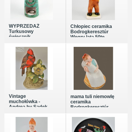
WYPRZEDAŻ
Chłopiec ceramika
Turkusowy
Bodrogkeresztúr
świecznik
Węgry lata 50te
ceramiczny Pál
wys.12cm
Dybisewszky
Węgry lata 60te
Vintage
mama tuli niemowlę
muchołówka -
ceramika
Andrea by Sadek
Bodrogkeresztúr
Japonia lata 80te
1950r