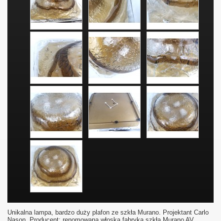
Unikalna lampa, bardzo duży plafon ze szkła Murano. Projektant Carlo
Nason. Producent: renomowana włoska fabryka szkła Murano AV