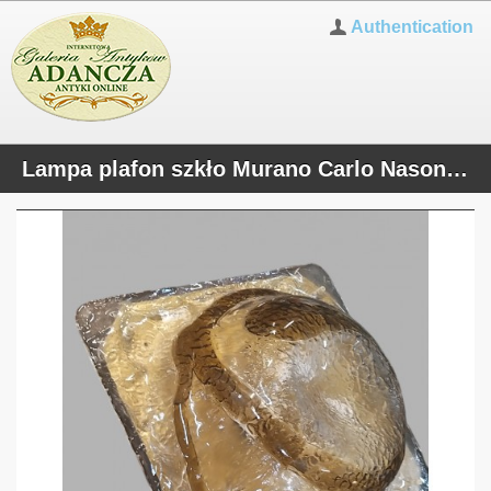
Authentication
Lampa plafon szkło Murano Carlo Nason Mazzega/ Kaiser Leuchten lata 60/70te