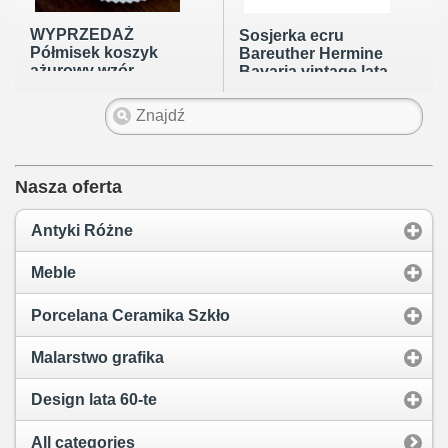
WYPRZEDAŻ
Sosjerka ecru
Półmisek koszyk
Bareuther Hermine
ażurowy wzór
Bavaria vintage lata
cebulowy
50te
porcelana lata 20te
Nasza oferta
Antyki Różne
Meble
Porcelana Ceramika Szkło
Malarstwo grafika
Design lata 60-te
All categories