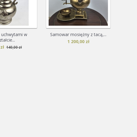
 uchwytami w
Samowar mosiężny z tacą,...
tałcie...
1 200,00 zł
zł
140,00 zł