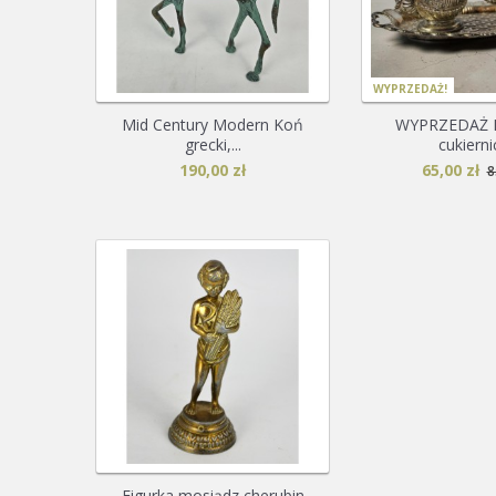
WYPRZEDAŻ!
Mid Century Modern Koń
WYPRZEDAŻ Ml
grecki,...
cukiernic
190,00 zł
65,00 zł
8
Figurka mosiądz cherubin