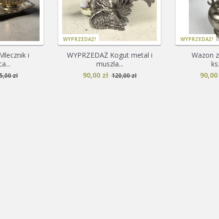
WYPRZEDAŻ!
WYPRZEDAŻ!
ecznik i
WYPRZEDAŻ Kogut metal i
Wazon z
a...
muszla...
ksz
90,00 zł
90,00 
5,00 zł
120,00 zł