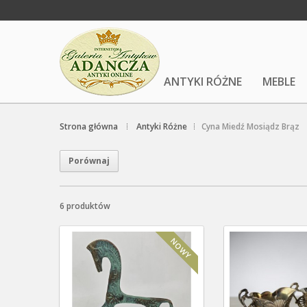
ANTYKI RÓŻNE
MEBLE
Strona główna
Antyki Różne
Cyna Miedź Mosiądz Brąz
6 produktów
NOWY