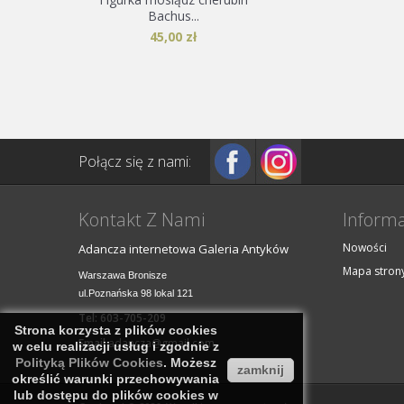
Bachus...
45,00 zł
Połącz się z nami:
Kontakt Z Nami
Informa
Nowości
Adancza internetowa Galeria Antyków
Mapa stron
Warszawa Bronisze

ul.Poznańska 98 lokal 121
Tel: 603-705-209
Strona korzysta z plików cookies
Email
adancza@gmail.com
w celu realizacji usług i zgodnie z
Polityką Plików Cookies
. Możesz
zamknij
określić warunki przechowywania
lub dostępu do plików cookies w