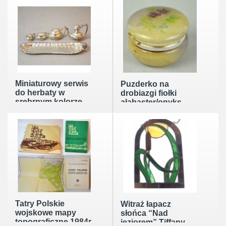
Miniaturowy serwis
Puzderko na
do herbaty w
drobiazgi fiołki
srebrnym kolorze
alabaster/onyks
Anglia lata 70te
Italia poł.XXw
Tatry Polskie
Witraż łapacz
wojskowe mapy
słońca “Nad
topograficzne 1984r
jeziorem” Tiffany