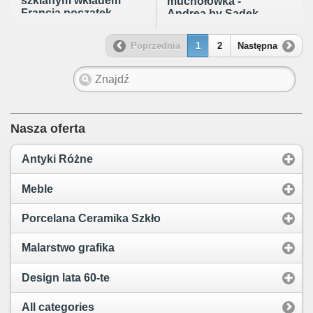
szklanym wkładem
muchołówka -
Francja początek
Andrea by Sadek
XX wieku.
Japonia lata 80te
Poprzednia
1
2
Następna
Nasza oferta
Antyki Różne
Meble
Porcelana Ceramika Szkło
Malarstwo grafika
Design lata 60-te
All categories