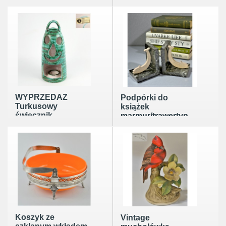
14 arkuszy plus
lata 70te 28cm
książka
WYPRZEDAŻ
Podpórki do
Turkusowy
książek
świecznik
marmur/trawertyn
ceramiczny Pál
rybki Vintage
Dybisewszky
połowa XXw
Węgry lata 60te
Koszyk ze
Vintage