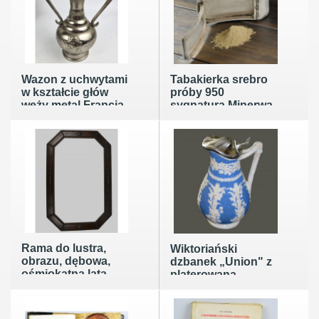
Wazon z uchwytami
Tabakierka srebro
w kształcie głów
próby 950
węży metal Francja
sygnatura Minerwa
poł. XXw
87.5g Francja XIXw
Rama do lustra,
Wiktoriański
obrazu, dębowa,
dzbanek „Union" z
ośmiokątna lata
platerowaną
20te 53/83cm
przykrywką
sygnowany William
Brownfield Anglia