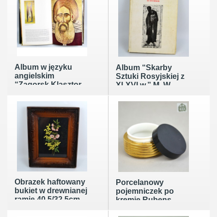
1861r
Album w języku
Album “Skarby
angielskim
Sztuki Rosyjskiej z
“Zagorsk Klasztor
XI-XVI w.” M. W.
Trójcy Świętej-
Ałpatow Leningrad
Sergiusza” M. A.
1971r 21/28cm
Iljin Moskwa 1967r
Obrazek haftowany
Porcelanowy
bukiet w drewnianej
pojemniczek po
ramie 40,5/32,5cm
kremie Rubens
rękodzieło z połowy
Ćmielów PRL.
XXw