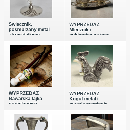
Świecznik,
WYPRZEDAŻ
posrebrzany metal
Mlecznik i
z kryształkiem,
cukiernica na tacy
vintage z Danii
metal dekoracyjny
koniec XXw
poł XXw
wys.9,5cm
WYPRZEDAŻ
WYPRZEDAŻ
Bawarska fajka
Kogut metal i
porcelanowa
muszla rzemiosło
motywy myśliwskie
artystyczne lata 70
do kolekcji
te