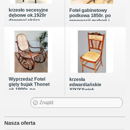
krzesło secesyjne
Fotel gabinetowy
dębowe ok.1920r
podkowa 1850r. po
drewno/ skóra
renowacji mahoń i
skóra
Wyprzedaż Fotel
krzesła
gięty bujak Thonet
edwardiańskie
ok.1900r. po
XIX/XXwiek
renowacji drewna
intarsjowane i
inkrustowane
politura unikalne 2
sztuki po renowacji
Nasza oferta