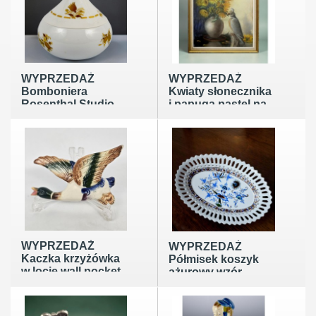
WYPRZEDAŻ
WYPRZEDAŻ
Bomboniera
Kwiaty słonecznika
Rosenthal Studio
i papuga pastel na
Line Bjorn Wiinblad
kartonie Mona
złoty dekor lata
Martin Belgia lata
70te.
50/60te
WYPRZEDAŻ
WYPRZEDAŻ
Kaczka krzyżówka
Półmisek koszyk
w locie wall pocket
ażurowy wzór
ceramika lata 60te
cebulowy porcelana
lata 20te