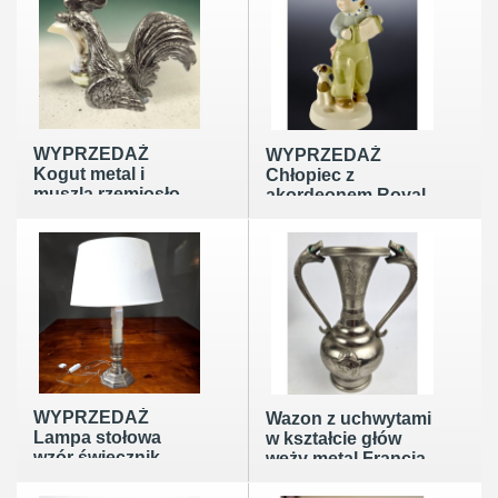
WYPRZEDAŻ
WYPRZEDAŻ
Kogut metal i
Chłopiec z
muszla rzemiosło
akordeonem Royal
artystyczne lata 70
Dux Bohemia
te
wys17,5cm
WYPRZEDAŻ
Wazon z uchwytami
Lampa stołowa
w kształcie głów
wzór świecznik,
węży metal Francja
Glamour Francja
poł. XXw
poł XXw