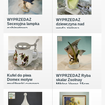
WYPRZEDAŻ
WYPRZEDAŻ
Secesyjna lampka
dziewczyna nad
gabinetowa,
wodą zielona
kandelabr,
Hollohaza Węgry
podstawa z
lata 60te taniej
mosiądzu/ brązu,
sprawna, abażur
nowy.
Kufel do piwa
WYPRZEDAŻ Ryba
Domex motyw
skalar Zsolnay
myśliwski cynowa
Miklos Veres 15cm
pokrywka Niemcy
Węgry lata 30te
lata 70te