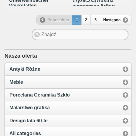
Unterweißbacher
z łyżeczką Austria
Werkstätten
sygnowane Arthur
Volkstedt Turyngia
Krupp Berndorfer
wys.13cm
Metallwarenfabrik,
Poprzednia
1
2
3
Następna
po 1891
Nasza oferta
Antyki Różne
Meble
Porcelana Ceramika Szkło
Malarstwo grafika
Design lata 60-te
All categories