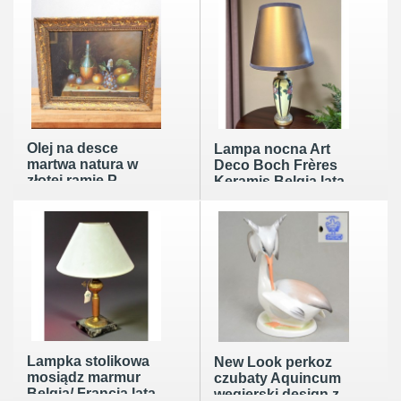
Olej na desce
Lampa nocna Art
martwa natura w
Deco Boch Frères
złotej ramie P.
Keramis Belgia lata
Vaines 49/39cm
30te wys.34cm z
WYPRZEDAŻ
abażurem
Lampka stolikowa
New Look perkoz
mosiądz marmur
czubaty Aquincum
Belgia/ Francja lata
węgierski design z