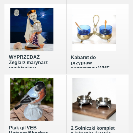
20te nowy abażur
lat 60tych
WYPRZEDAŻ
WYPRZEDAŻ
Kabaret do
Żeglarz marynarz
przypraw
pochłaniacz
sygnowany WMF
zapachów Steatyt
giloszowany wkłady
Katowice
szklane
lata50/60te
Ptak gil VEB
2 Solniczki komplet