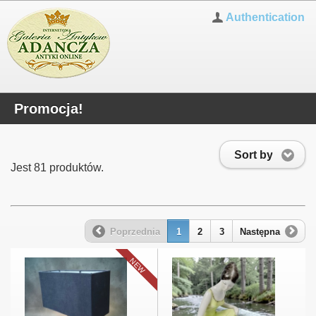
Authentication
Promocja!
Sort by
Jest 81 produktów.
Poprzednia
1
2
3
Następna
NEW