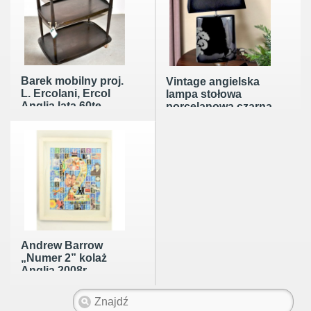
Barek mobilny proj.
Vintage angielska
L. Ercolani, Ercol
lampa stołowa
Anglia lata 60te
porcelanowa czarna
Next
Andrew Barrow
„Numer 2” kolaż
Anglia 2008r