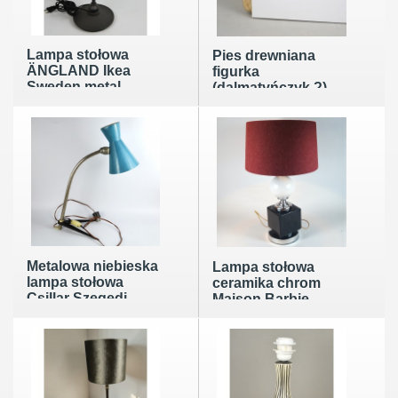
Lampa stołowa
Pies drewniana
ÄNGLAND Ikea
figurka
Sweden metal
(dalmatyńczyk ?)
abażur nowy
rękodzieło Anglia
Norfolk
Metalowa niebieska
Lampa stołowa
lampa stołowa
ceramika chrom
Csillar Szegedi.
Maison Barbie
Węgry lata 50/60te
Francja lata 70-te
50/64cm