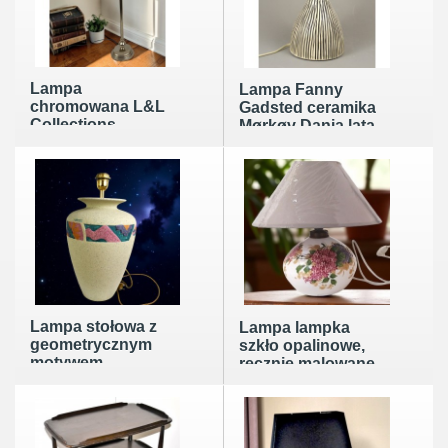
Lampa
Lampa Fanny
chromowana L&L
Gadsted ceramika
Collections
Mørkøv Dania lata
Holandia lata
60te
80/90te abażur
nowy
Lampa stołowa z
Lampa lampka
geometrycznym
szkło opalinowe,
motywem
ręcznie malowane
podpisana F.Lanza
Francja lata 50te