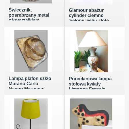
Świecznik,
Glamour abażur
posrebrzany metal
cylinder ciemno
z kryształkiem,
zielony welur złote
vintage z Danii
liście 15,5/25,5cm
koniec XXw
wys.9,5cm
Lampa plafon szkło
Porcelanowa lampa
Murano Carlo
stołowa kwiaty
Nason Mazzega/
Limoges Francja
Kaiser Leuchten
lata 70te
lata 60/70te