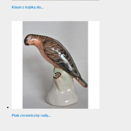
Klaun z trąbką do...
Ptak ceramiczny rudy...