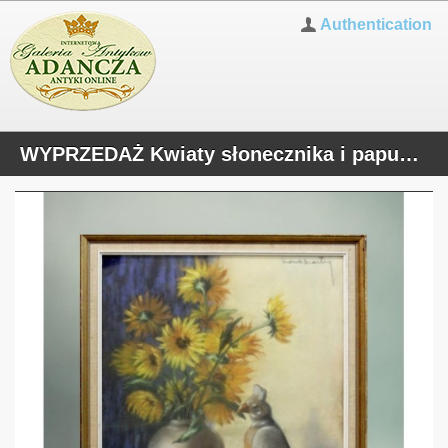
Authentication
WYPRZEDAŻ Kwiaty słonecznika i papuga pastel na kartonie Mona Martin Belgia lata 50/60te