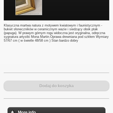
Klasyczna martwa natura z motywem kwiatowym i faunistycznym -
bukiet słoneczników w ceramicznym wazie i siedzący obok ptak
(papuga). W prawym górnym rogu widoczna jest oryginalna, odręczna
sygnatura artystki Mona Martin.Oprawa drewniana pod szkłem Wymiary
57/67 cm ( w świetle 48/58 cm ) Stan bardzo dobry
Dodaj do koszyka
More info