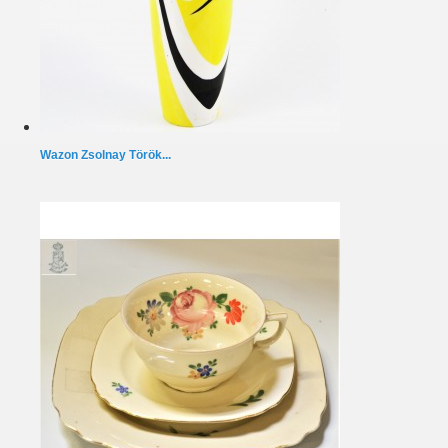
Wazon Zsolnay Török...