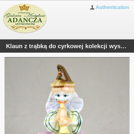
Authentication
Klaun z trąbką do cyrkowej kolekcji wys.12cm