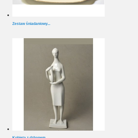
Zestaw śniadaniowy...
Kobieta z dzbanem...