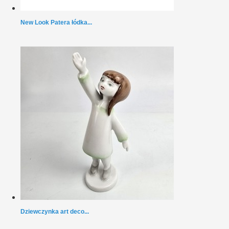
New Look Patera łódka...
Dziewczynka art deco...