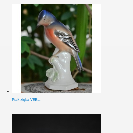
Ptak zięba VEB...