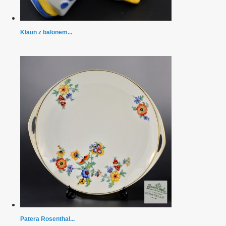
Klaun z balonem...
Patera Rosenthal...