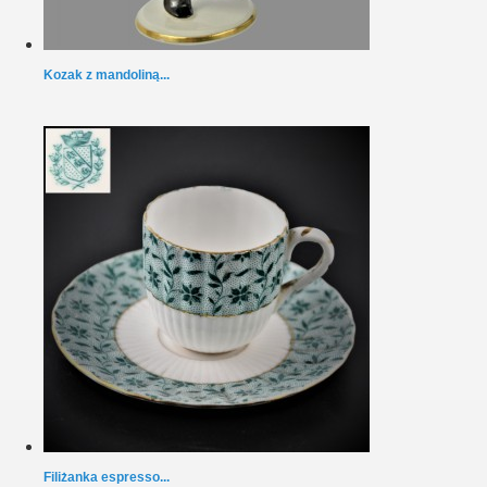
Kozak z mandoliną...
Filiżanka espresso...