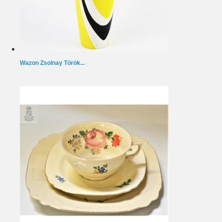
Wazon Zsolnay Török...