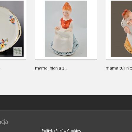
..
mama, niania z...
mama tuli ni
cja
Polityka Plików Cookies