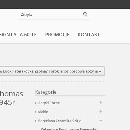
SIGN LATA 60-TE
PROMOCJE
KONTAKT
w Look Patera łódka Zsolnay Török Janos bordowa eozyna
»
Thomas
Kategorie
1945r
Antyki Różne
Meble
Porcelana Ceramika Szkło
Cukiernice Bomboniery Pojemniki