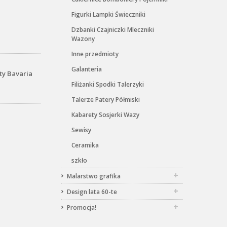
Figurki Lampki Świeczniki
Dzbanki Czajniczki Mleczniki
Wazony
Inne przedmioty
Galanteria
ty Bavaria
Filiżanki Spodki Talerzyki
Talerze Patery Półmiski
Kabarety Sosjerki Wazy
Sewisy
Ceramika
szkło
Malarstwo grafika
Design lata 60-te
Promocja!