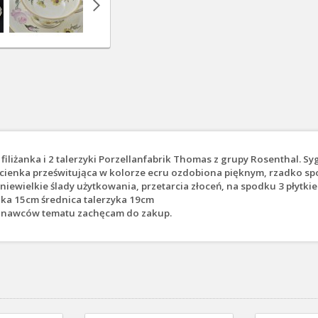
filiżanka i 2 talerzyki Porzellanfabrik Thomas z grupy Rosenthal. S
na cienka prześwitująca w kolorze ecru ozdobiona pięknym, rzadko
wielkie ślady użytkowania, przetarcia złoceń, na spodku 3 płytkie 
odka 15cm średnica talerzyka 19cm
 znawców tematu zachęcam do zakup.