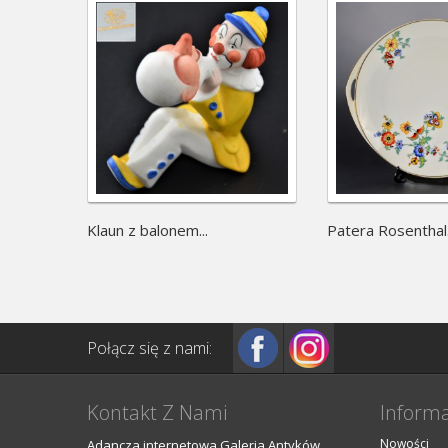
Klaun z balonem...
Patera Rosenthal.
Połącz się z nami:
Kontakt Z Nami
Informa
Nowości
Adancza internetowa Galeria Antyków