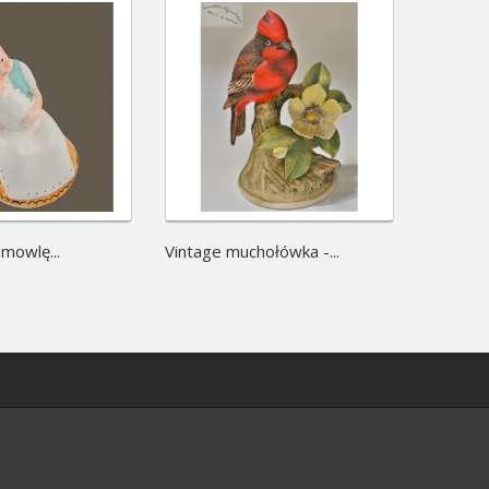
emowlę...
Vintage muchołówka -...
New Look