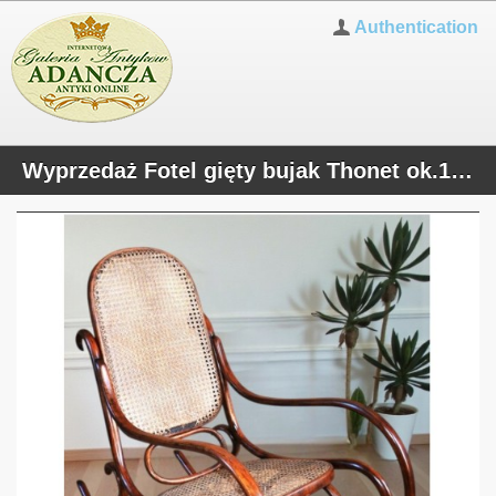
Authentication
Wyprzedaż Fotel gięty bujak Thonet ok.1900r. po renowacji drewna