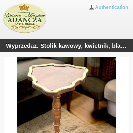
Authentication
Wyprzedaż. Stolik kawowy, kwietnik, blat okuty mosiądzem poł. XXw