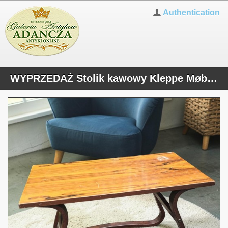
Authentication
WYPRZEDAŻ Stolik kawowy Kleppe Møbelfabrikk AS norweski design 1979