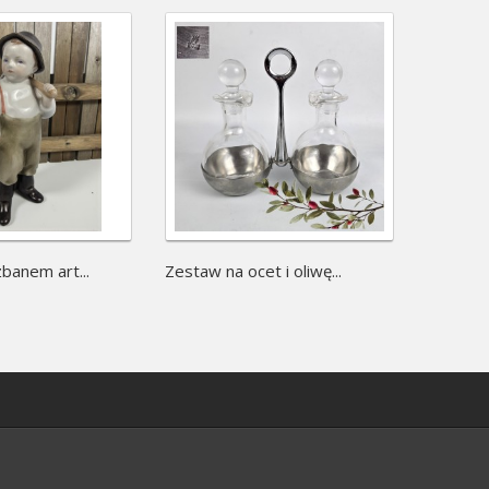
banem art...
Zestaw na ocet i oliwę...
Muzyk ja