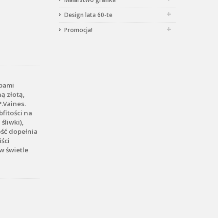
Design lata 60-te
Promocja!
bami
ą złotą,
.Vaines.
fitości na
śliwki),
ość dopełnia
iści
w świetle