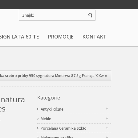
SIGN LATA 60-TE
PROMOCJE
KONTAKT
ka srebro próby 950 sygnatura Minerwa 87.5g Francja XIXw
»
 natura
Kategorie
es
Antyki Różne
Ż
Meble
Porcelana Ceramika Szkło
Malarstwo grafika