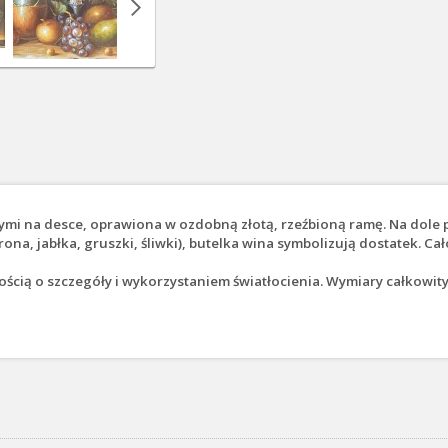
mi na desce, oprawiona w ozdobną złotą, rzeźbioną ramę. Na dole p
ona, jabłka, gruszki, śliwki), butelka wina symbolizują dostatek. Cał
łością o szczegóły i wykorzystaniem światłocienia. Wymiary całkowit