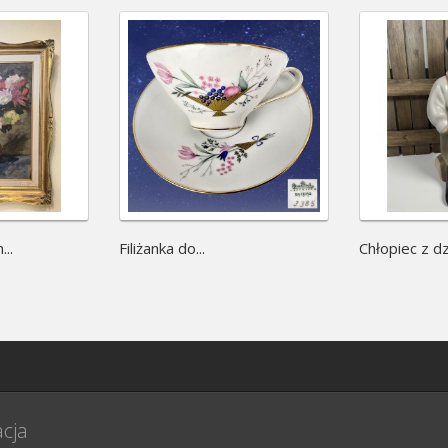
..
Filiżanka do...
Chłopiec z dz
cja