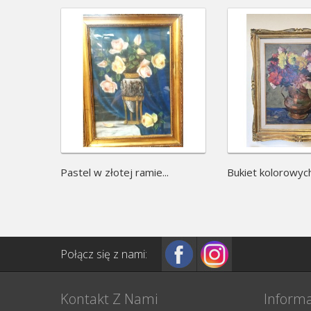
Pastel w złotej ramie...
Bukiet kolorowych.
Połącz się z nami:
Kontakt Z Nami
Informa