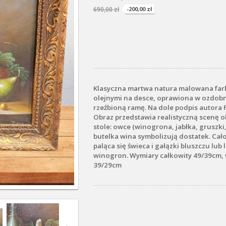
690,00 zł
-200,00 zł
Klasyczna martwa natura malowana far
olejnymi na desce, oprawiona w ozdobn
rzeźbioną ramę. Na dole podpis autora P
Obraz przedstawia realistyczną scenę ob
stole: owce (winogrona, jabłka, gruszki, 
butelka wina symbolizują dostatek. Cał
paląca się świeca i gałązki bluszczu lub l
winogron. Wymiary całkowity 49/39cm, 
39/29cm