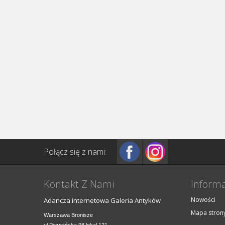
Połącz się z nami:
Kontakt Z Nami
Informa
Nowości
Adancza internetowa Galeria Antyków
Mapa stron
Warszawa Bronisze
