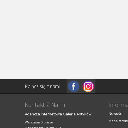
Połącz się z nami:
Kontakt Z Nami
Informa
Nowości
Adancza internetowa Galeria Antyków
Mapa stron
Warszawa Bronisze
