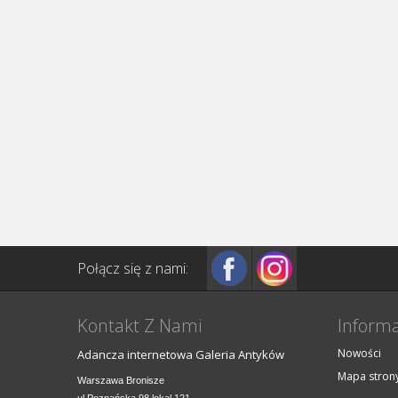
Połącz się z nami:
Kontakt Z Nami
Informa
Nowości
Adancza internetowa Galeria Antyków
Mapa stron
Warszawa Bronisze
